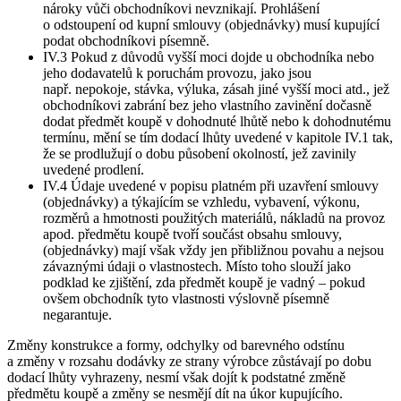
nároky vůči obchodníkovi nevznikají. Prohlášení
o odstoupení od kupní smlouvy (objednávky) musí kupující
podat obchodníkovi písemně.
IV.3 Pokud z důvodů vyšší moci dojde u obchodníka nebo
jeho dodavatelů k poruchám provozu, jako jsou
např. nepokoje, stávka, výluka, zásah jiné vyšší moci atd., jež
obchodníkovi zabrání bez jeho vlastního zavinění dočasně
dodat předmět koupě v dohodnuté lhůtě nebo k dohodnutému
termínu, mění se tím dodací lhůty uvedené v kapitole IV.1 tak,
že se prodlužují o dobu působení okolností, jež zavinily
uvedené prodlení.
IV.4 Údaje uvedené v popisu platném při uzavření smlouvy
(objednávky) a týkajícím se vzhledu, vybavení, výkonu,
rozměrů a hmotnosti použitých materiálů, nákladů na provoz
apod. předmětu koupě tvoří součást obsahu smlouvy,
(objednávky) mají však vždy jen přibližnou povahu a nejsou
závaznými údaji o vlastnostech. Místo toho slouží jako
podklad ke zjištění, zda předmět koupě je vadný – pokud
ovšem obchodník tyto vlastnosti výslovně písemně
negarantuje.
Změny konstrukce a formy, odchylky od barevného odstínu
a změny v rozsahu dodávky ze strany výrobce zůstávají po dobu
dodací lhůty vyhrazeny, nesmí však dojít k podstatné změně
předmětu koupě a změny se nesmějí dít na úkor kupujícího.