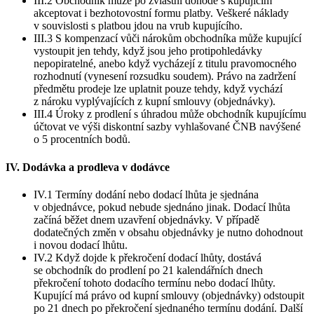
III.2 Obchodník může po zvláštní dohodě s kupujícím
akceptovat i bezhotovostní formu platby. Veškeré náklady
v souvislosti s platbou jdou na vrub kupujícího.
III.3 S kompenzací vůči nárokům obchodníka může kupující
vystoupit jen tehdy, když jsou jeho protipohledávky
nepopiratelné, anebo když vycházejí z titulu pravomocného
rozhodnutí (vynesení rozsudku soudem). Právo na zadržení
předmětu prodeje lze uplatnit pouze tehdy, když vychází
z nároku vyplývajících z kupní smlouvy (objednávky).
III.4 Úroky z prodlení s úhradou může obchodník kupujícímu
účtovat ve výši diskontní sazby vyhlašované ČNB navýšené
o 5 procentních bodů.
IV. Dodávka a prodleva v dodávce
IV.1 Termíny dodání nebo dodací lhůta je sjednána
v objednávce, pokud nebude sjednáno jinak. Dodací lhůta
začíná běžet dnem uzavření objednávky. V případě
dodatečných změn v obsahu objednávky je nutno dohodnout
i novou dodací lhůtu.
IV.2 Když dojde k překročení dodací lhůty, dostává
se obchodník do prodlení po 21 kalendářních dnech
překročení tohoto dodacího termínu nebo dodací lhůty.
Kupující má právo od kupní smlouvy (objednávky) odstoupit
po 21 dnech po překročení sjednaného termínu dodání. Další