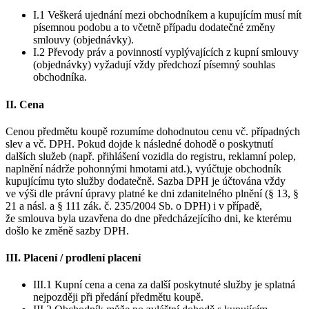
I.1 Veškerá ujednání mezi obchodníkem a kupujícím musí mít
písemnou podobu a to včetně případu dodatečné změny
smlouvy (objednávky).
I.2 Převody práv a povinností vyplývajících z kupní smlouvy
(objednávky) vyžadují vždy předchozí písemný souhlas
obchodníka.
II. Cena
Cenou předmětu koupě rozumíme dohodnutou cenu vč. případných
slev a vč. DPH. Pokud dojde k následné dohodě o poskytnutí
dalších služeb (např. přihlášení vozidla do registru, reklamní polep,
naplnění nádrže pohonnými hmotami atd.), vyúčtuje obchodník
kupujícímu tyto služby dodatečně. Sazba DPH je účtována vždy
ve výši dle právní úpravy platné ke dni zdanitelného plnění (§ 13, §
21 a násl. a § 111 zák. č. 235/2004 Sb. o DPH) i v případě,
že smlouva byla uzavřena do dne předcházejícího dni, ke kterému
došlo ke změně sazby DPH.
III. Placení / prodlení placení
III.1 Kupní cena a cena za další poskytnuté služby je splatná
nejpozději při předání předmětu koupě.