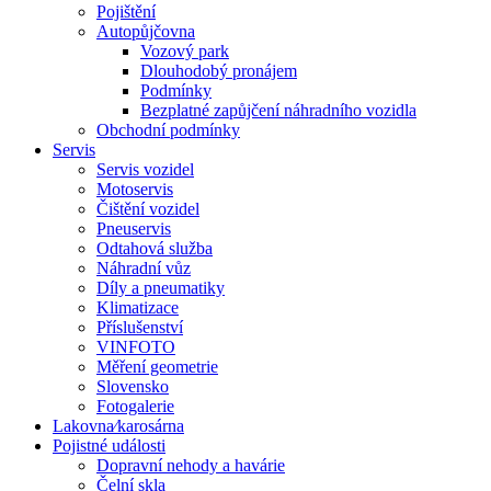
Pojištění
Autopůjčovna
Vozový park
Dlouhodobý pronájem
Podmínky
Bezplatné zapůjčení náhradního vozidla
Obchodní podmínky
Servis
Servis vozidel
Motoservis
Čištění vozidel
Pneuservis
Odtahová služba
Náhradní vůz
Díly a pneumatiky
Klimatizace
Příslušenství
VINFOTO
Měření geometrie
Slovensko
Fotogalerie
Lakovna⁄karosárna
Pojistné události
Dopravní nehody a havárie
Čelní skla