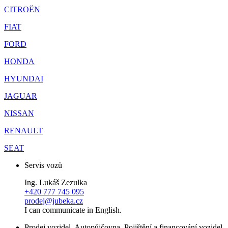
CITROËN
FIAT
FORD
HONDA
HYUNDAI
JAGUAR
NISSAN
RENAULT
SEAT
Servis vozů
Ing. Lukáš Zezulka
+420 777 745 095
prodej@jubeka.cz
I can communicate in English.
Prodej vozidel, Autopůjčovna, Pojištění a financování vozidel