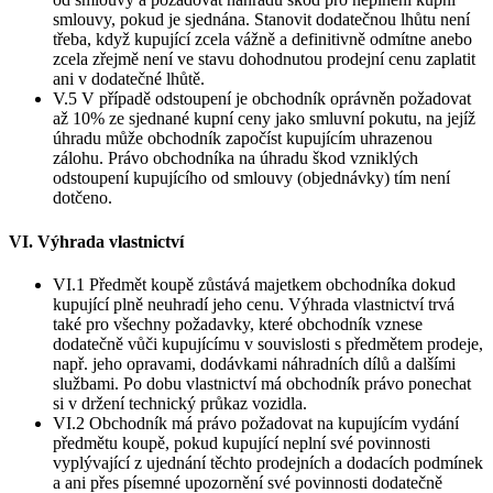
smlouvy, pokud je sjednána. Stanovit dodatečnou lhůtu není
třeba, když kupující zcela vážně a definitivně odmítne anebo
zcela zřejmě není ve stavu dohodnutou prodejní cenu zaplatit
ani v dodatečné lhůtě.
V.5 V případě odstoupení je obchodník oprávněn požadovat
až 10% ze sjednané kupní ceny jako smluvní pokutu, na jejíž
úhradu může obchodník započíst kupujícím uhrazenou
zálohu. Právo obchodníka na úhradu škod vzniklých
odstoupení kupujícího od smlouvy (objednávky) tím není
dotčeno.
VI. Výhrada vlastnictví
VI.1 Předmět koupě zůstává majetkem obchodníka dokud
kupující plně neuhradí jeho cenu. Výhrada vlastnictví trvá
také pro všechny požadavky, které obchodník vznese
dodatečně vůči kupujícímu v souvislosti s předmětem prodeje,
např. jeho opravami, dodávkami náhradních dílů a dalšími
službami. Po dobu vlastnictví má obchodník právo ponechat
si v držení technický průkaz vozidla.
VI.2 Obchodník má právo požadovat na kupujícím vydání
předmětu koupě, pokud kupující neplní své povinnosti
vyplývající z ujednání těchto prodejních a dodacích podmínek
a ani přes písemné upozornění své povinnosti dodatečně