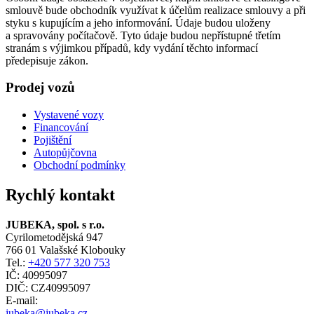
smlouvě bude obchodník využívat k účelům realizace smlouvy a při
styku s kupujícím a jeho informování. Údaje budou uloženy
a spravovány počítačově. Tyto údaje budou nepřístupné třetím
stranám s výjimkou případů, kdy vydání těchto informací
předepisuje zákon.
Prodej vozů
Vystavené vozy
Financování
Pojištění
Autopůjčovna
Obchodní podmínky
Rychlý kontakt
JUBEKA, spol. s r.o.
Cyrilometodějská 947
766 01 Valašské Klobouky
Tel.:
+420 577 320 753
IČ: 40995097
DIČ: CZ40995097
E-mail:
jubeka@jubeka.cz