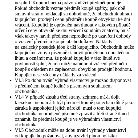
nesplnil. Kupující nemá právo zadržet předmět prodeje.
Pokud obchodník vezme předmět koupě zpátky, pak obě
smluvní strany pokládají za dohodnuté, že obchodník uhradí
kupujícímu prodejní cenu předmětu koupě obvyklou ke dni
vrácení. Kupující je oprávněn navrhnout v takovém případě
určení ceny obvyklé ke dni vrácení soudním znalcem, musí
však takový návrh přednést neprodleně po uzavření dohody
o vrácení předmětu koupě obchodníkovi. Náklady
na znalecký posudek jdou k tíži kupujícího. Obchodník může
kupujícímu znovu písemně stanovit přiměřenou dodatečnou
lhůtu a oznámit mu, že pokud kupující v této lhůtě své
povinnosti splní, že mu může nabídnout vrácení předmětu
koupě s ohledem na zaplacenou obvyklou prodejní hodnotu.
Kupující nese všechny náklady za vrácení.
VI.3 Po dobu trvání výhrad vlastnictví je možno disponovat
s předmětem koupě jedině s písemným souhlasem
obchodníka.
VI.4 V případě zásahu třetí strany, zejména má-li dojít
k exekuci nebo má-li být předmět koupě ponechán dílně jako
záruka k uspokojení jejich nároků, musí o tom kupující
obchodníka neprodleně písemně zpravit a třetí straně ihned
oznámit, že předmět koupě je ve výhradním vlastnictví
obchodníka.
VI.5 Obchodník může na dobu trvání výhrady vlastnictví
od kupujícího požadovat, aby uzavřel plnou pojistku