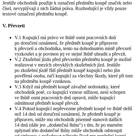
Jestliže obchodník použije k označení předmětu koupě značek nebo
čísel, nevyplývají z nich žádná práva. Rozhodující je vždy pouze
textové označení předmětu koupě.
V. Převzetí
V.1 Kupující má právo ve lhůtě osmi pracovních dnů
po doručení oznámení, že předmět koupě je připraven
k převzetí u obchodníka, tento na dohodnutém místě převzetí
vyzkoušet a je povinen jej ve stejné lhůtě uhradit a převzít.
V.2 Zkušební jízdu před převzetím předmětu koupě je možné
realizovat v mezích obvyklých zkušebních jízd. Jestliže
po zkušební jízdě řídí předmět koupě kupující nebo jím
pověřená osoba, ručí kupující za všechny škody, které při tom
na předmětu koupě vzniknou.
V.3 Když má předmět koupě závažné nedostatky, které
obchodník poté, co kupující vznese stížnost, není schopen
ve lhůtě osmi pracovních dnů opravit, může kupující
odmítnout předmět koupě převzít.
V.4 Pokud kupující nepřevezme předmět koupě ve lhůtě delší
než 14 dnů od doručení oznámení, že předmět koupě je
připraven, může mu obchodník písemně stanovit dalších
14 dnů (dále jen „dodatečná lhůta“) s tím, že po marném
uplynutí této dodatečné lhůty může obchodník odstoupit
od smlouvy a požadovat náhradu škod pro neplnění kupní