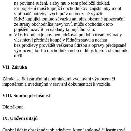
na povinné ručení, a aby mu o tom předložil doklad.
Při pojištění musí kupující obchodníkovi zajistit, aby mohl
v případě potřeby svých práv neomezeně využít.
Když kupující tomuto závazku ani přes písemné upozornění
ze strany obchodníka nevyhoví, může obchodník toto
pojištění uzavřít na náklady kupujícího sám.
VI.6 Kupující je povinen udržovat po dobu trvání výhrady
vlastnictví předmět koupě v řádném stavu a nechat
bez prodlevy provádět veškerou údržbu a opravy předepsané
výrobcem, buď u obchodníka nebo u dílny, kterou obchodník
určil.
VII. Záruka
Záruka se řídí záručními podmínkami vydanými výrobcem či
importérem a uvedenými v servisní dokumentaci k vozidlu.
VIII. Soudní příslušnost
Dle zákona.
IX. Uložení údajů
Osobní údaje obsažené v objednávce, kupní smlouvě či leasingové