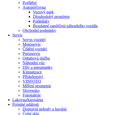
Pojištění
Autopůjčovna
Vozový park
Dlouhodobý pronájem
Podmínky
Bezplatné zapůjčení náhradního vozidla
Obchodní podmínky
Servis
Servis vozidel
Motoservis
Čištění vozidel
Pneuservis
Odtahová služba
Náhradní vůz
Díly a pneumatiky
Klimatizace
Příslušenství
VINFOTO
Měření geometrie
Slovensko
Fotogalerie
Lakovna⁄karosárna
Pojistné události
Dopravní nehody a havárie
Čelní skla