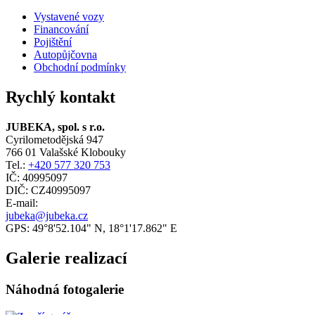
Vystavené vozy
Financování
Pojištění
Autopůjčovna
Obchodní podmínky
Rychlý kontakt
JUBEKA, spol. s r.o.
Cyrilometodějská 947
766 01 Valašské Klobouky
Tel.:
+420 577 320 753
IČ: 40995097
DIČ: CZ40995097
E-mail:
jubeka@jubeka.cz
GPS: 49°8'52.104" N, 18°1'17.862" E
Galerie realizací
Náhodná fotogalerie