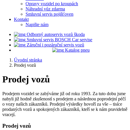
Opravy vozidel po kroupách
Náhradní vůz zdarma
Smluvní servis pojišťoven
Kontakt
Napište nám
Odborný autoservis vozů škoda
Smluvní servis BOSCH Car servise
Záruční i pozáruční servis vozů
Katalog pneu
Úvodní stránka
Prodej vozů
Prodej vozů
Prodejem vozidel se zabýváme již od roku 1993. Za tuto dobu jsme
nabyli již hodně zkušeností s prodejem a následnou poprodejní péčí
o vozy našich zákazníků. Prodejní výsledky hovoří za vše – tisíce
prodaných vozů a spokojených zákazníků, kteří se k nám pravidelně
vracejí.
Prodej vozů